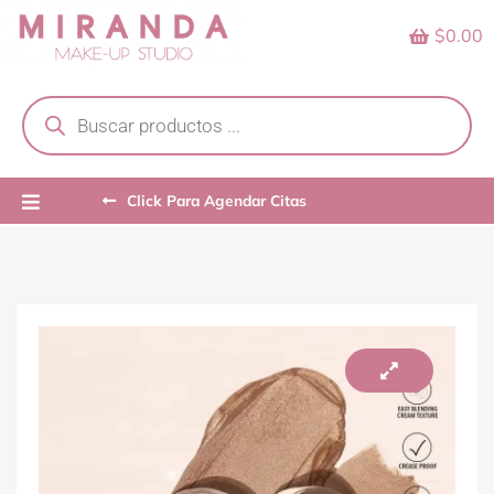
Skip
$0.00
to
content
Products
search
Click Para Agendar Citas