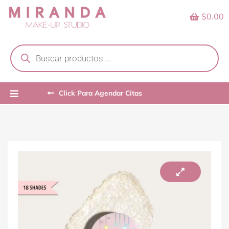
Skip
$0.00
to
content
Products
search
Click Para Agendar Citas