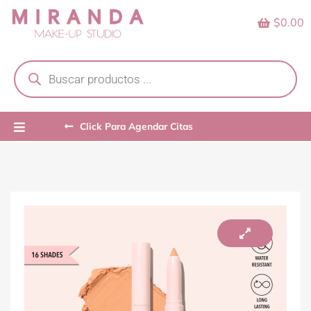
Skip
$0.00
to
content
Products
search
Click Para Agendar Citas