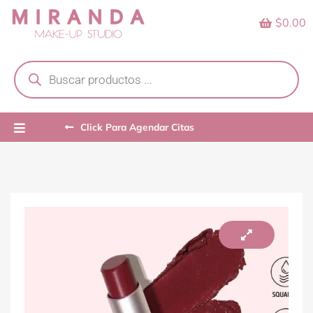
Skip
$0.00
to
content
Products
search
Click Para Agendar Citas