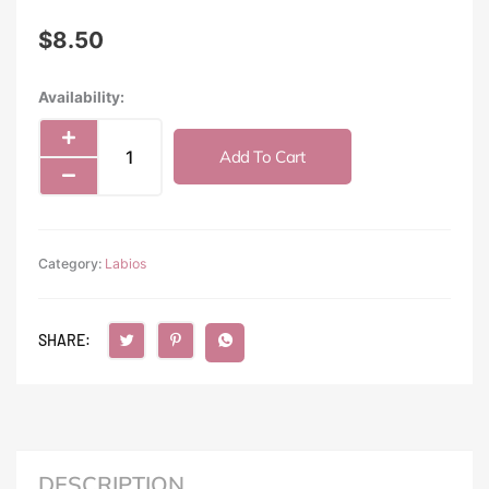
$
8.50
Moira
Availability:
Butter
Bliss
Add To Cart
Lip
Balm
(006,
Rule
Category:
Breaker)
Labios
quantity
SHARE:
DESCRIPTION