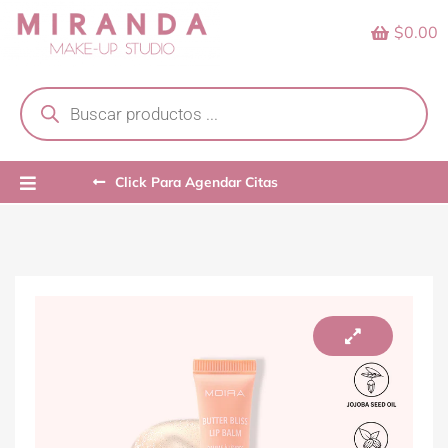
Skip
$0.00
to
content
Products
search
Click Para Agendar Citas