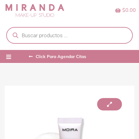
Skip
$0.00
to
content
Products
search
Click Para Agendar Citas