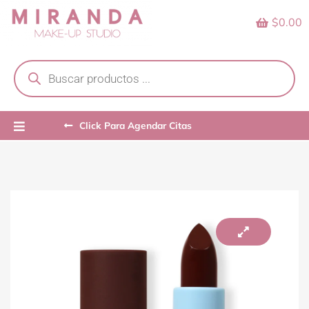
Skip
$0.00
to
content
Products
search
Click Para Agendar Citas