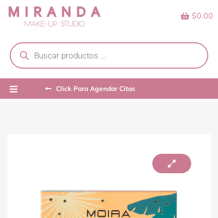
Skip
$0.00
to
content
Products
search
Click Para Agendar Citas