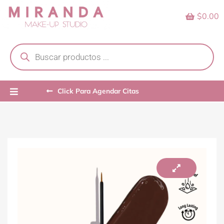
Skip
$0.00
to
content
Products
search
Click Para Agendar Citas