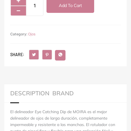
catching
Add To Cart
Dip
Liner
-
14
Category:
Orange
Ojos
quantity
SHARE:
DESCRIPTION
BRAND
El delineador Eye Catching Dip de MOIRA es el mejor
delineador de ojos de larga duración, completamente
impermeable y resistente a las manchas.
El rotulador con
punta de pincel fina y flexible para una aplicación fácil y