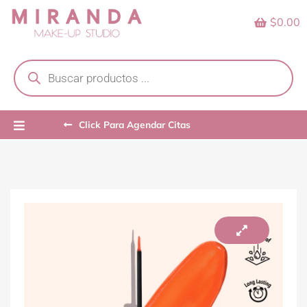
Skip
$0.00
to
content
Products
search
Click Para Agendar Citas