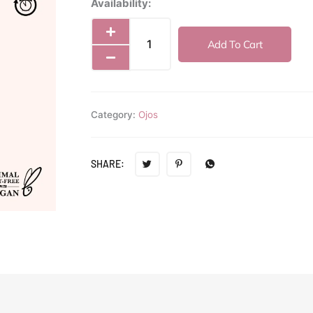
Moira
Availability:
Eye
Catching
Add To Cart
Dip
Liner
-
15
Category:
Ojos
Coral
quantity
SHARE: