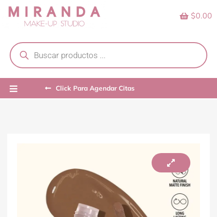
Skip
$0.00
to
content
Products
search
Click Para Agendar Citas