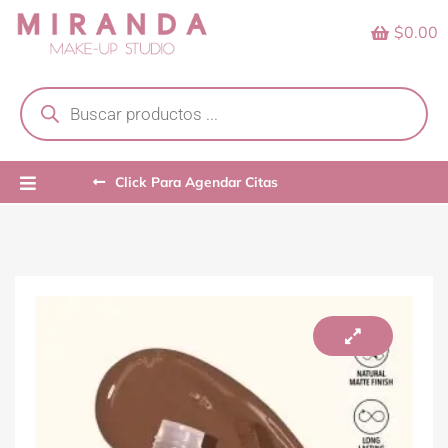
Skip
$0.00
to
content
Products
search
Click Para Agendar Citas