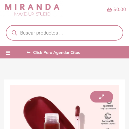
Skip
$0.00
to
content
Products
search
Click Para Agendar Citas