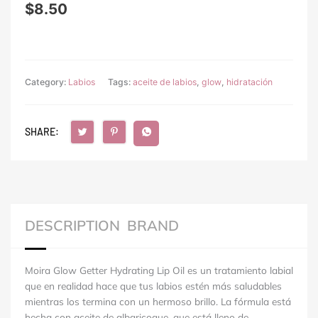
$
8.50
Category:
Labios
Tags:
aceite de labios
,
glow
,
hidratación
SHARE:
DESCRIPTION
BRAND
Moira Glow Getter Hydrating Lip Oil es un tratamiento labial
que en realidad hace que tus labios estén más saludables
mientras los termina con un hermoso brillo.
La fórmula está
hecha con aceite de albaricoque, que está lleno de