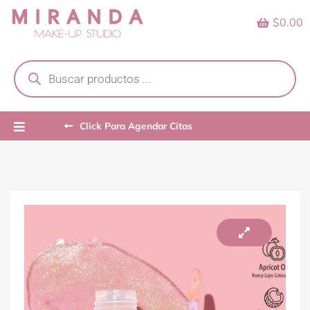
Skip
$0.00
to
content
Products
search
Click Para Agendar Citas