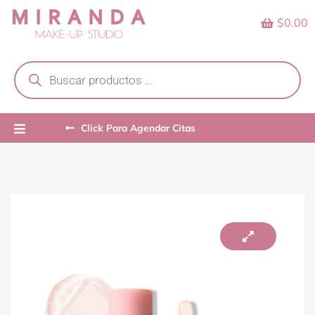
Skip
$0.00
to
content
Products
search
Click Para Agendar Citas