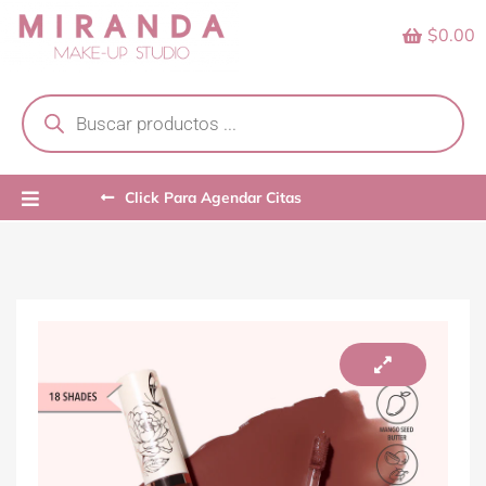
Skip
$0.00
to
content
Products
search
Click Para Agendar Citas