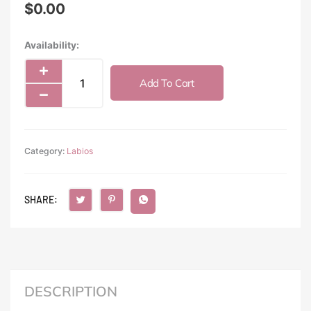
$
0.00
Moira
Availability:
Lip
Plush
Add To Cart
Cream
(012,
Beloved)
quantity
Category:
Labios
SHARE:
DESCRIPTION