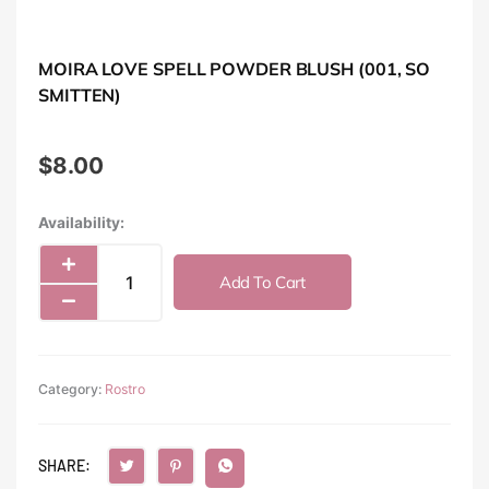
MOIRA LOVE SPELL POWDER BLUSH (001, SO
SMITTEN)
$
8.00
MOIRA
Availability:
Love
Spell
Add To Cart
Powder
Blush
(001,
So
Category:
Smitten)
Rostro
quantity
SHARE: