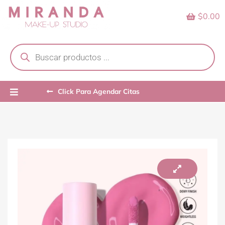
Skip
$0.00
to
content
Products
search
Click Para Agendar Citas