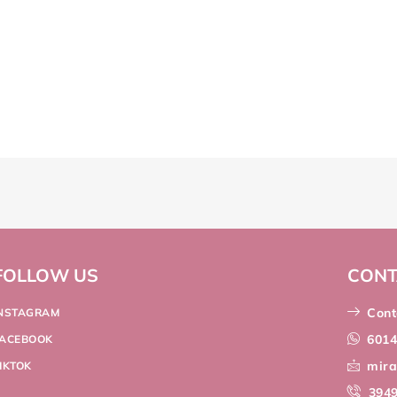
FOLLOW US
CONT
Cont
INSTAGRAM
601
FACEBOOK
mir
IKTOK
394