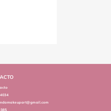
ACTO
acto
44034
andamakeupart@gmail.com
9385