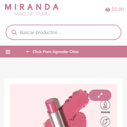
Skip
$0.00
to
content
Products
search
Click Para Agendar Citas