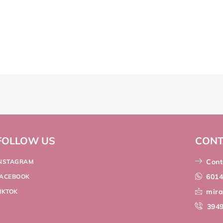
FOLLOW US
CONT
Cont
INSTAGRAM
601
FACEBOOK
mir
IKTOK
394