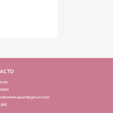
ACTO
acto
44034
andamakeupart@gmail.com
9385