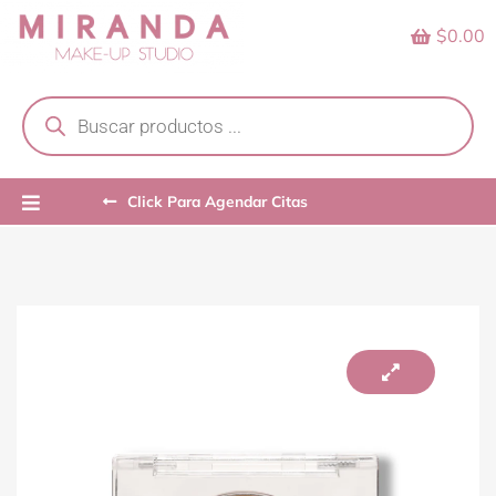
Skip
$0.00
to
content
Products
search
Click Para Agendar Citas