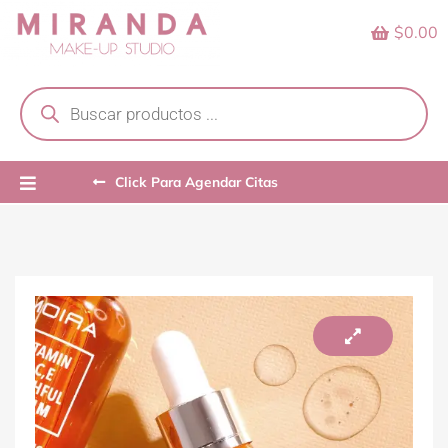
Skip
$0.00
to
content
Products
search
Click Para Agendar Citas