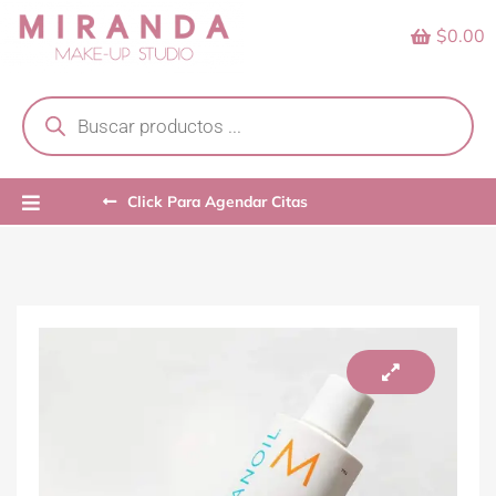
Skip
$0.00
to
content
Products
search
Click Para Agendar Citas