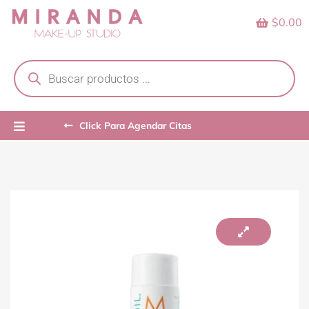
Skip
$0.00
to
content
Products
search
Click Para Agendar Citas