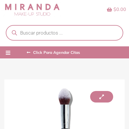
Skip
$0.00
to
content
Products
search
Click Para Agendar Citas