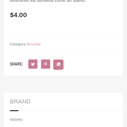
difuminar las sombras como un sueño.
$
4.00
Category:
Brochas
SHARE:
BRAND
Bebella