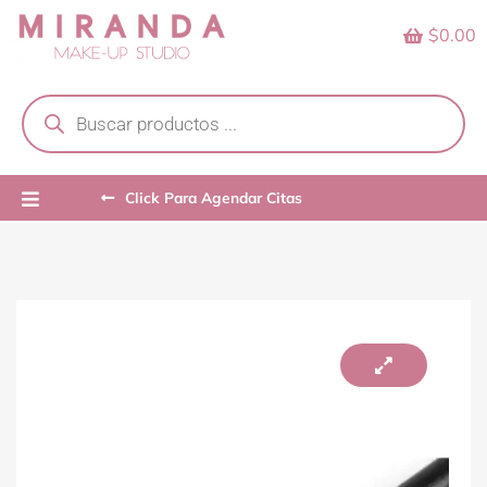
Skip
$0.00
to
content
Products
search
Click Para Agendar Citas