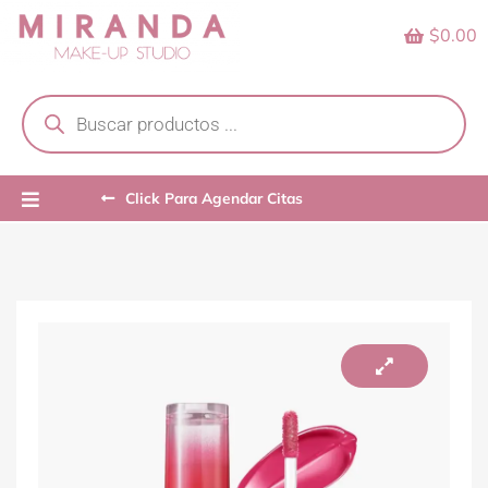
Skip
$0.00
to
content
Products
search
Click Para Agendar Citas