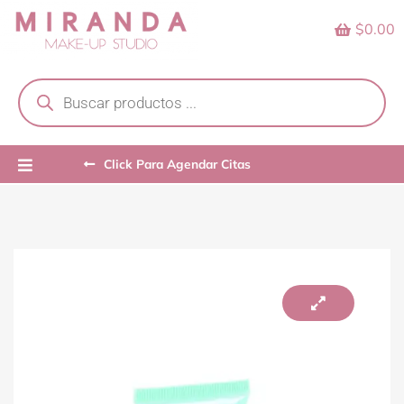
Skip
$0.00
to
content
Products
search
Click Para Agendar Citas