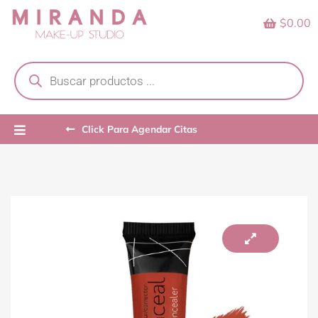
Skip
$0.00
to
content
Products
search
Click Para Agendar Citas