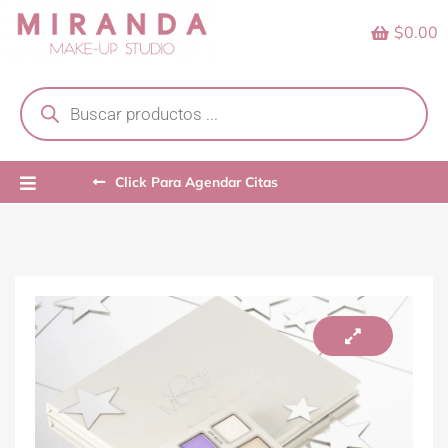
Skip
$0.00
to
content
Products
search
Click Para Agendar Citas