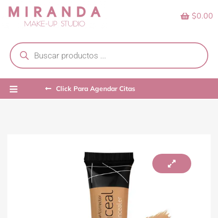
Skip
$0.00
to
content
Products
search
Click Para Agendar Citas