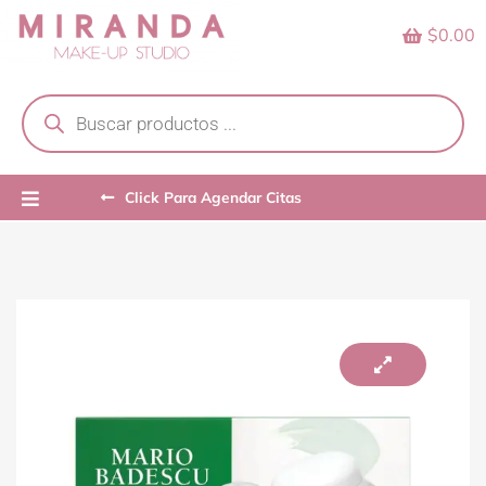
Skip
$0.00
to
content
Products
search
Click Para Agendar Citas