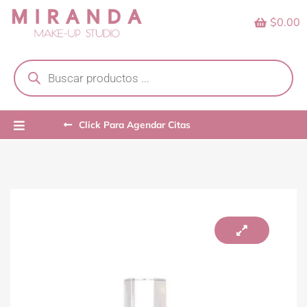
Skip
$0.00
to
content
Products
search
Click Para Agendar Citas