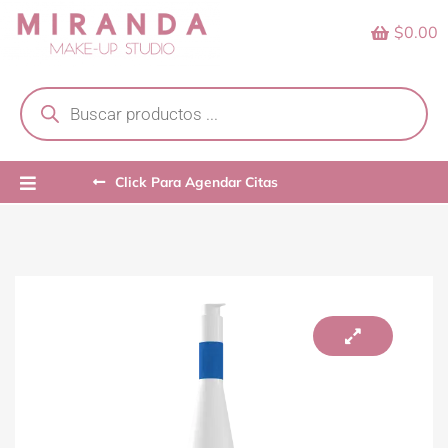
Skip
$0.00
to
content
Products
search
Click Para Agendar Citas