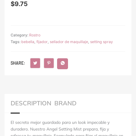
$
9.75
Category:
Rostro
Tags:
bebella
,
fijador
,
sellador de maquillaje
,
setting spray
SHARE:
DESCRIPTION
BRAND
El secreto mejor guardado para un look impecable y
duradero. Nuestro Angel Setting Mist prepara, fija y
refresca tu maquillaje. Formulado para fijar el maquillaje en