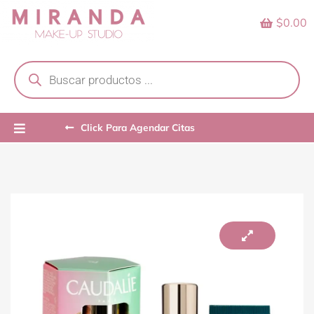
Skip
$0.00
to
content
Products
search
Click Para Agendar Citas