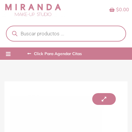
Skip
$0.00
to
content
Products
search
Click Para Agendar Citas