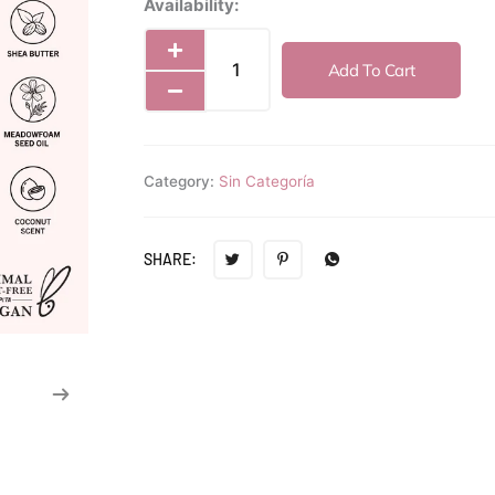
Moira
Availability:
Butter
Bliss
Add To Cart
Lip
Balm
(008,
Summer
Category:
Sin Categoría
Bliss)
quantity
SHARE: