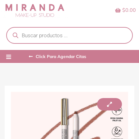
Skip
$0.00
to
content
Products
search
Click Para Agendar Citas