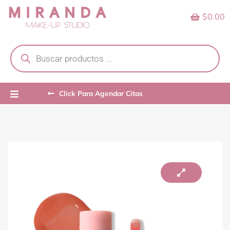
Skip
$0.00
to
content
Products
search
Click Para Agendar Citas