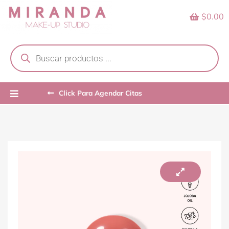
Skip
$0.00
to
content
Products
search
Click Para Agendar Citas