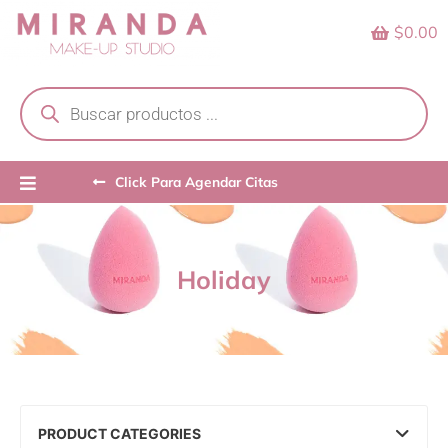
Skip
$0.00
to
content
Products
search
Click Para Agendar Citas
Holiday
PRODUCT CATEGORIES