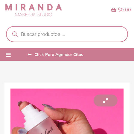
Skip
$0.00
to
content
Products
search
Click Para Agendar Citas